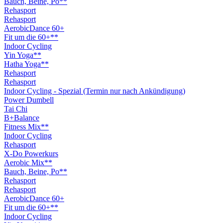
Bauch, Beine, Po**
Rehasport
Rehasport
AerobicDance 60+
Fit um die 60+**
Indoor Cycling
Yin Yoga**
Hatha Yoga**
Rehasport
Rehasport
Indoor Cycling - Spezial (Termin nur nach Ankündigung)
Power Dumbell
Tai Chi
B+Balance
Fitness Mix**
Indoor Cycling
Rehasport
X-Do Powerkurs
Aerobic Mix**
Bauch, Beine, Po**
Rehasport
Rehasport
AerobicDance 60+
Fit um die 60+**
Indoor Cycling