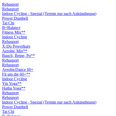
Rehasport
Rehasport
Indoor Cycling - Spezial (Termin nur nach Ankündigung)
Power Dumbell
Tai Chi
B+Balance
Fitness Mix**
Indoor Cycling
Rehasport
X-Do Powerkurs
Aerobic Mix**
Bauch, Beine, Po**
Rehasport
Rehasport
AerobicDance 60+
Fit um die 60+**
Indoor Cycling
Yin Yoga**
Hatha Yoga**
Rehasport
Rehasport
Indoor Cycling - Spezial (Termin nur nach Ankündigung)
Power Dumbell
Tai Chi