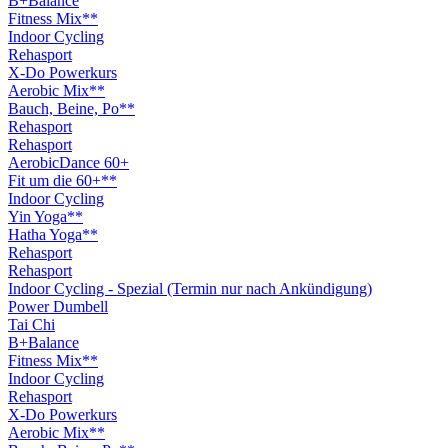
B+Balance
Fitness Mix**
Indoor Cycling
Rehasport
X-Do Powerkurs
Aerobic Mix**
Bauch, Beine, Po**
Rehasport
Rehasport
AerobicDance 60+
Fit um die 60+**
Indoor Cycling
Yin Yoga**
Hatha Yoga**
Rehasport
Rehasport
Indoor Cycling - Spezial (Termin nur nach Ankündigung)
Power Dumbell
Tai Chi
B+Balance
Fitness Mix**
Indoor Cycling
Rehasport
X-Do Powerkurs
Aerobic Mix**