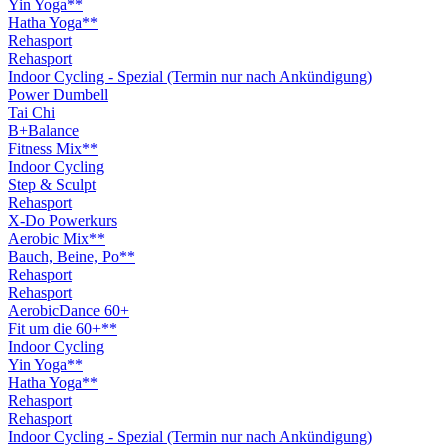
Yin Yoga**
Hatha Yoga**
Rehasport
Rehasport
Indoor Cycling - Spezial (Termin nur nach Ankündigung)
Power Dumbell
Tai Chi
B+Balance
Fitness Mix**
Indoor Cycling
Step & Sculpt
Rehasport
X-Do Powerkurs
Aerobic Mix**
Bauch, Beine, Po**
Rehasport
Rehasport
AerobicDance 60+
Fit um die 60+**
Indoor Cycling
Yin Yoga**
Hatha Yoga**
Rehasport
Rehasport
Indoor Cycling - Spezial (Termin nur nach Ankündigung)