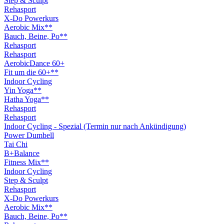
Step & Sculpt
Rehasport
X-Do Powerkurs
Aerobic Mix**
Bauch, Beine, Po**
Rehasport
Rehasport
AerobicDance 60+
Fit um die 60+**
Indoor Cycling
Yin Yoga**
Hatha Yoga**
Rehasport
Rehasport
Indoor Cycling - Spezial (Termin nur nach Ankündigung)
Power Dumbell
Tai Chi
B+Balance
Fitness Mix**
Indoor Cycling
Step & Sculpt
Rehasport
X-Do Powerkurs
Aerobic Mix**
Bauch, Beine, Po**