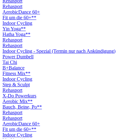
Rehasport
Rehasport
AerobicDance 60+
Fit um die 60+**
Indoor Cycling
Yin Yoga**
Hatha Yoga**
Rehasport
Rehasport
Indoor Cycling - Spezial (Termin nur nach Ankündigung)
Power Dumbell
Tai Chi
B+Balance
Fitness Mix**
Indoor Cycling
Step & Sculpt
Rehasport
X-Do Powerkurs
Aerobic Mix**
Bauch, Beine, Po**
Rehasport
Rehasport
AerobicDance 60+
Fit um die 60+**
Indoor Cycling