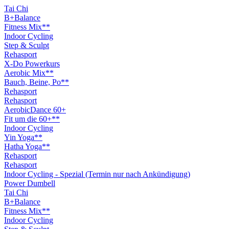
Tai Chi
B+Balance
Fitness Mix**
Indoor Cycling
Step & Sculpt
Rehasport
X-Do Powerkurs
Aerobic Mix**
Bauch, Beine, Po**
Rehasport
Rehasport
AerobicDance 60+
Fit um die 60+**
Indoor Cycling
Yin Yoga**
Hatha Yoga**
Rehasport
Rehasport
Indoor Cycling - Spezial (Termin nur nach Ankündigung)
Power Dumbell
Tai Chi
B+Balance
Fitness Mix**
Indoor Cycling