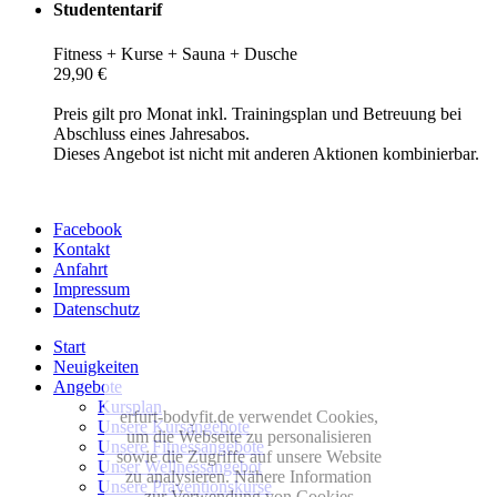
Studententarif
Fitness + Kurse + Sauna + Dusche
29,90 €
Preis gilt pro Monat inkl. Trainingsplan und Betreuung bei
Abschluss eines Jahresabos.
Dieses Angebot ist nicht mit anderen Aktionen kombinierbar.
Facebook
Kontakt
Anfahrt
Impressum
Datenschutz
Start
Neuigkeiten
Angebote
Kursplan
erfurt-bodyfit.de verwendet Cookies,
Unsere Kursangebote
um die Webseite zu personalisieren
Unsere Fitnessangebote
sowie die Zugriffe auf unsere Website
Unser Wellnessangebot
zu analysieren. Nähere Information
Unsere Präventionskurse
zur Verwendung von Cookies