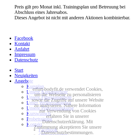
Preis gilt pro Monat inkl. Trainingsplan und Betreuung bei
Abschluss eines Jahresabos.
Dieses Angebot ist nicht mit anderen Aktionen kombinierbar.
Facebook
Kontakt
Anfahrt
Impressum
Datenschutz
Start
Neuigkeiten
Angebote
Kursplan
erfurt-bodyfit.de verwendet Cookies,
Unsere Kursangebote
um die Webseite zu personalisieren
Unsere Fitnessangebote
sowie die Zugriffe auf unsere Website
Unser Wellnessangebot
zu analysieren. Nähere Information
Unsere Präventionskurse
zur Verwendung von Cookies
Kurswunsch
erfahren Sie in unserer
Probetraining
Datenschutzerklärung. Mit
Kontakt
Zustimmung akzeptieren Sie unsere
Facebook
Datenschutzbestimmungen.