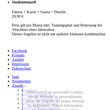
Studententarif
Fitness + Kurse + Sauna + Dusche
29,90 €
Preis gilt pro Monat inkl. Trainingsplan und Betreuung bei
Abschluss eines Jahresabos.
Dieses Angebot ist nicht mit anderen Aktionen kombinierbar.
Facebook
Kontakt
Anfahrt
Impressum
Datenschutz
Start
Neuigkeiten
Angebote
Kursplan
erfurt-bodyfit.de verwendet Cookies,
Unsere Kursangebote
um die Webseite zu personalisieren
Unsere Fitnessangebote
sowie die Zugriffe auf unsere Website
Unser Wellnessangebot
zu analysieren. Nähere Information
Unsere Präventionskurse
zur Verwendung von Cookies