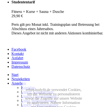
Studententarif
Fitness + Kurse + Sauna + Dusche
29,90 €
Preis gilt pro Monat inkl. Trainingsplan und Betreuung bei
Abschluss eines Jahresabos.
Dieses Angebot ist nicht mit anderen Aktionen kombinierbar.
Facebook
Kontakt
Anfahrt
Impressum
Datenschutz
Start
Neuigkeiten
Angebote
Kursplan
erfurt-bodyfit.de verwendet Cookies,
Unsere Kursangebote
um die Webseite zu personalisieren
Unsere Fitnessangebote
sowie die Zugriffe auf unsere Website
Unser Wellnessangebot
zu analysieren. Nähere Information
Unsere Präventionskurse
zur Verwendung von Cookies