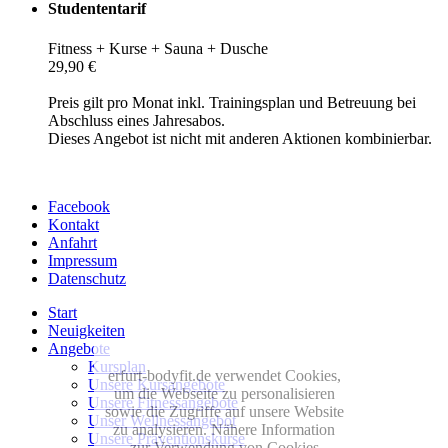
Studententarif
Fitness + Kurse + Sauna + Dusche
29,90 €
Preis gilt pro Monat inkl. Trainingsplan und Betreuung bei
Abschluss eines Jahresabos.
Dieses Angebot ist nicht mit anderen Aktionen kombinierbar.
Facebook
Kontakt
Anfahrt
Impressum
Datenschutz
Start
Neuigkeiten
Angebote
Kursplan
erfurt-bodyfit.de verwendet Cookies,
Unsere Kursangebote
um die Webseite zu personalisieren
Unsere Fitnessangebote
sowie die Zugriffe auf unsere Website
Unser Wellnessangebot
zu analysieren. Nähere Information
Unsere Präventionskurse
zur Verwendung von Cookies