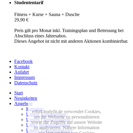
Studententarif
Fitness + Kurse + Sauna + Dusche
29,90 €
Preis gilt pro Monat inkl. Trainingsplan und Betreuung bei
Abschluss eines Jahresabos.
Dieses Angebot ist nicht mit anderen Aktionen kombinierbar.
Facebook
Kontakt
Anfahrt
Impressum
Datenschutz
Start
Neuigkeiten
Angebote
Kursplan
erfurt-bodyfit.de verwendet Cookies,
Unsere Kursangebote
um die Webseite zu personalisieren
Unsere Fitnessangebote
sowie die Zugriffe auf unsere Website
Unser Wellnessangebot
zu analysieren. Nähere Information
Unsere Präventionskurse
zur Verwendung von Cookies