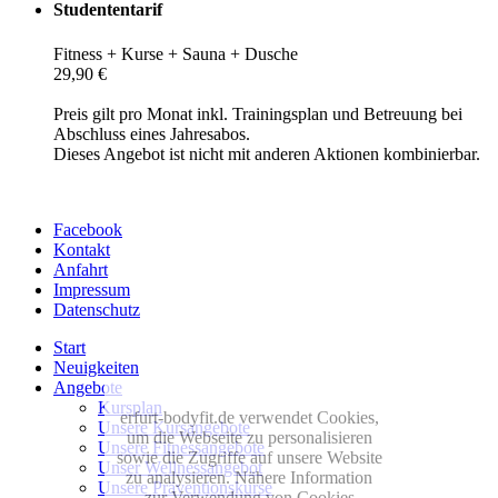
Studententarif
Fitness + Kurse + Sauna + Dusche
29,90 €
Preis gilt pro Monat inkl. Trainingsplan und Betreuung bei
Abschluss eines Jahresabos.
Dieses Angebot ist nicht mit anderen Aktionen kombinierbar.
Facebook
Kontakt
Anfahrt
Impressum
Datenschutz
Start
Neuigkeiten
Angebote
Kursplan
erfurt-bodyfit.de verwendet Cookies,
Unsere Kursangebote
um die Webseite zu personalisieren
Unsere Fitnessangebote
sowie die Zugriffe auf unsere Website
Unser Wellnessangebot
zu analysieren. Nähere Information
Unsere Präventionskurse
zur Verwendung von Cookies