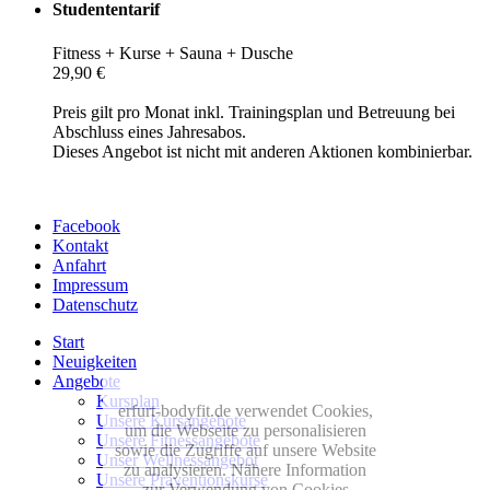
Studententarif
Fitness + Kurse + Sauna + Dusche
29,90 €
Preis gilt pro Monat inkl. Trainingsplan und Betreuung bei
Abschluss eines Jahresabos.
Dieses Angebot ist nicht mit anderen Aktionen kombinierbar.
Facebook
Kontakt
Anfahrt
Impressum
Datenschutz
Start
Neuigkeiten
Angebote
Kursplan
erfurt-bodyfit.de verwendet Cookies,
Unsere Kursangebote
um die Webseite zu personalisieren
Unsere Fitnessangebote
sowie die Zugriffe auf unsere Website
Unser Wellnessangebot
zu analysieren. Nähere Information
Unsere Präventionskurse
zur Verwendung von Cookies