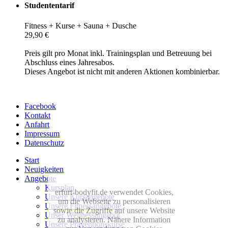
Studententarif
Fitness + Kurse + Sauna + Dusche
29,90 €
Preis gilt pro Monat inkl. Trainingsplan und Betreuung bei
Abschluss eines Jahresabos.
Dieses Angebot ist nicht mit anderen Aktionen kombinierbar.
Facebook
Kontakt
Anfahrt
Impressum
Datenschutz
Start
Neuigkeiten
Angebote
Kursplan
erfurt-bodyfit.de verwendet Cookies,
Unsere Kursangebote
um die Webseite zu personalisieren
Unsere Fitnessangebote
sowie die Zugriffe auf unsere Website
Unser Wellnessangebot
zu analysieren. Nähere Information
Unsere Präventionskurse