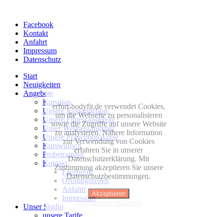
Facebook
Kontakt
Anfahrt
Impressum
Datenschutz
Start
Neuigkeiten
Angebote
Kursplan
erfurt-bodyfit.de verwendet Cookies,
Unsere Kursangebote
um die Webseite zu personalisieren
Unsere Fitnessangebote
sowie die Zugriffe auf unsere Website
Unser Wellnessangebot
zu analysieren. Nähere Information
Unsere Präventionskurse
zur Verwendung von Cookies
Kurswunsch
erfahren Sie in unserer
Probetraining
Datenschutzerklärung. Mit
Kontakt
Zustimmung akzeptieren Sie unsere
Facebook
Datenschutzbestimmungen.
Öffnungszeiten
Anfahrt
Akzeptieren
Impressum
Datenschutzerklärung
Unser Studio
unsere Tarife