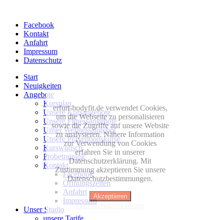
Facebook
Kontakt
Anfahrt
Impressum
Datenschutz
Start
Neuigkeiten
Angebote
Kursplan
erfurt-bodyfit.de verwendet Cookies,
Unsere Kursangebote
um die Webseite zu personalisieren
Unsere Fitnessangebote
sowie die Zugriffe auf unsere Website
Unser Wellnessangebot
zu analysieren. Nähere Information
Unsere Präventionskurse
zur Verwendung von Cookies
Kurswunsch
erfahren Sie in unserer
Probetraining
Datenschutzerklärung. Mit
Kontakt
Zustimmung akzeptieren Sie unsere
Facebook
Datenschutzbestimmungen.
Öffnungszeiten
Anfahrt
Akzeptieren
Impressum
Datenschutzerklärung
Unser Studio
unsere Tarife