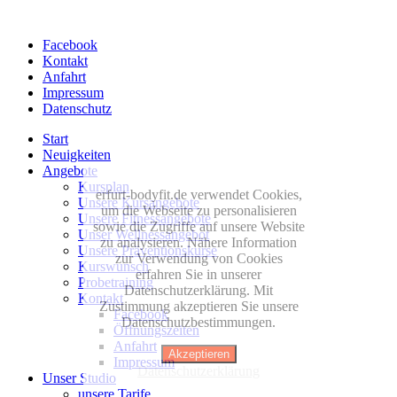
Facebook
Kontakt
Anfahrt
Impressum
Datenschutz
Start
Neuigkeiten
Angebote
Kursplan
erfurt-bodyfit.de verwendet Cookies,
Unsere Kursangebote
um die Webseite zu personalisieren
Unsere Fitnessangebote
sowie die Zugriffe auf unsere Website
Unser Wellnessangebot
zu analysieren. Nähere Information
Unsere Präventionskurse
zur Verwendung von Cookies
Kurswunsch
erfahren Sie in unserer
Probetraining
Datenschutzerklärung. Mit
Kontakt
Zustimmung akzeptieren Sie unsere
Facebook
Datenschutzbestimmungen.
Öffnungszeiten
Anfahrt
Akzeptieren
Impressum
Datenschutzerklärung
Unser Studio
unsere Tarife