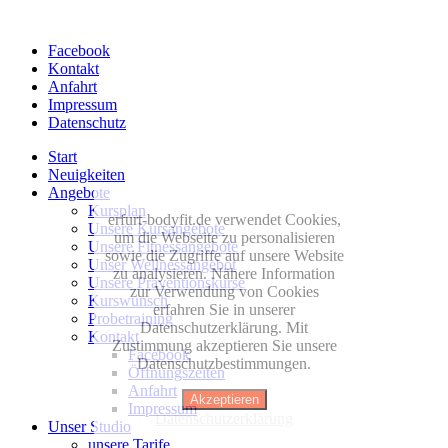
Facebook
Kontakt
Anfahrt
Impressum
Datenschutz
Start
Neuigkeiten
Angebote
Kursplan
erfurt-bodyfit.de verwendet Cookies,
Unsere Kursangebote
um die Webseite zu personalisieren
Unsere Fitnessangebote
sowie die Zugriffe auf unsere Website
Unser Wellnessangebot
zu analysieren. Nähere Information
Unsere Präventionskurse
zur Verwendung von Cookies
Kurswunsch
erfahren Sie in unserer
Probetraining
Datenschutzerklärung. Mit
Kontakt
Zustimmung akzeptieren Sie unsere
Facebook
Datenschutzbestimmungen.
Öffnungszeiten
Anfahrt
Akzeptieren
Impressum
Datenschutzerklärung
Unser Studio
unsere Tarife