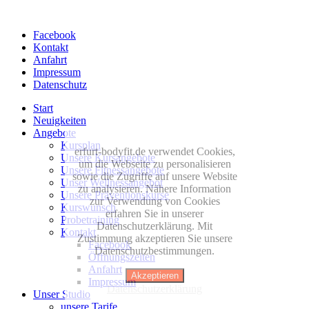
Facebook
Kontakt
Anfahrt
Impressum
Datenschutz
Start
Neuigkeiten
Angebote
Kursplan
erfurt-bodyfit.de verwendet Cookies,
Unsere Kursangebote
um die Webseite zu personalisieren
Unsere Fitnessangebote
sowie die Zugriffe auf unsere Website
Unser Wellnessangebot
zu analysieren. Nähere Information
Unsere Präventionskurse
zur Verwendung von Cookies
Kurswunsch
erfahren Sie in unserer
Probetraining
Datenschutzerklärung. Mit
Kontakt
Zustimmung akzeptieren Sie unsere
Facebook
Datenschutzbestimmungen.
Öffnungszeiten
Anfahrt
Akzeptieren
Impressum
Datenschutzerklärung
Unser Studio
unsere Tarife