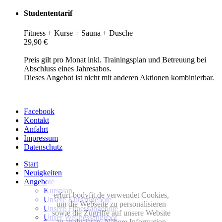
Studententarif
Fitness + Kurse + Sauna + Dusche
29,90 €
Preis gilt pro Monat inkl. Trainingsplan und Betreuung bei
Abschluss eines Jahresabos.
Dieses Angebot ist nicht mit anderen Aktionen kombinierbar.
Facebook
Kontakt
Anfahrt
Impressum
Datenschutz
Start
Neuigkeiten
Angebote
Kursplan
erfurt-bodyfit.de verwendet Cookies,
Unsere Kursangebote
um die Webseite zu personalisieren
Unsere Fitnessangebote
sowie die Zugriffe auf unsere Website
Unser Wellnessangebot
zu analysieren. Nähere Information