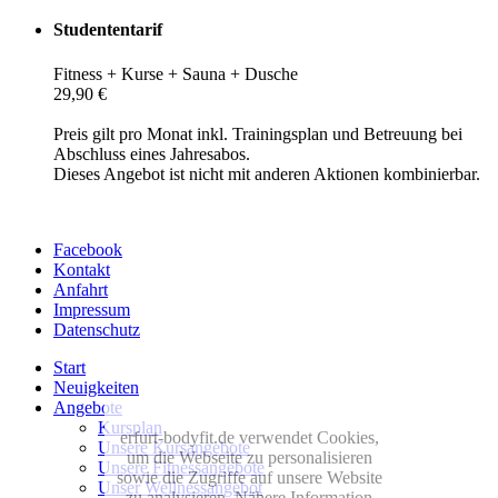
Studententarif
Fitness + Kurse + Sauna + Dusche
29,90 €
Preis gilt pro Monat inkl. Trainingsplan und Betreuung bei
Abschluss eines Jahresabos.
Dieses Angebot ist nicht mit anderen Aktionen kombinierbar.
Facebook
Kontakt
Anfahrt
Impressum
Datenschutz
Start
Neuigkeiten
Angebote
Kursplan
erfurt-bodyfit.de verwendet Cookies,
Unsere Kursangebote
um die Webseite zu personalisieren
Unsere Fitnessangebote
sowie die Zugriffe auf unsere Website
Unser Wellnessangebot
zu analysieren. Nähere Information