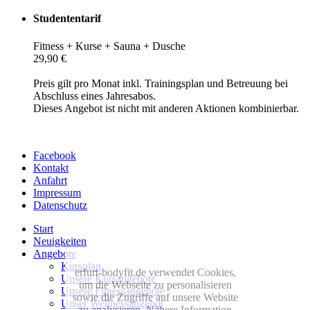
Studententarif
Fitness + Kurse + Sauna + Dusche
29,90 €
Preis gilt pro Monat inkl. Trainingsplan und Betreuung bei
Abschluss eines Jahresabos.
Dieses Angebot ist nicht mit anderen Aktionen kombinierbar.
Facebook
Kontakt
Anfahrt
Impressum
Datenschutz
Start
Neuigkeiten
Angebote
Kursplan
erfurt-bodyfit.de verwendet Cookies,
Unsere Kursangebote
um die Webseite zu personalisieren
Unsere Fitnessangebote
sowie die Zugriffe auf unsere Website
Unser Wellnessangebot
zu analysieren. Nähere Information