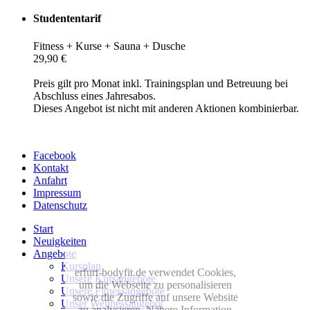
Studententarif
Fitness + Kurse + Sauna + Dusche
29,90 €
Preis gilt pro Monat inkl. Trainingsplan und Betreuung bei
Abschluss eines Jahresabos.
Dieses Angebot ist nicht mit anderen Aktionen kombinierbar.
Facebook
Kontakt
Anfahrt
Impressum
Datenschutz
Start
Neuigkeiten
Angebote
Kursplan
erfurt-bodyfit.de verwendet Cookies,
Unsere Kursangebote
um die Webseite zu personalisieren
Unsere Fitnessangebote
sowie die Zugriffe auf unsere Website
Unser Wellnessangebot
zu analysieren. Nähere Information