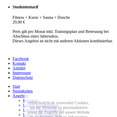
Studententarif
Fitness + Kurse + Sauna + Dusche
29,90 €
Preis gilt pro Monat inkl. Trainingsplan und Betreuung bei
Abschluss eines Jahresabos.
Dieses Angebot ist nicht mit anderen Aktionen kombinierbar.
Facebook
Kontakt
Anfahrt
Impressum
Datenschutz
Start
Neuigkeiten
Angebote
Kursplan
erfurt-bodyfit.de verwendet Cookies,
Unsere Kursangebote
um die Webseite zu personalisieren
Unsere Fitnessangebote
sowie die Zugriffe auf unsere Website
Unser Wellnessangebot
zu analysieren. Nähere Information