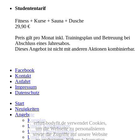
Studententarif
Fitness + Kurse + Sauna + Dusche
29,90 €
Preis gilt pro Monat inkl. Trainingsplan und Betreuung bei
Abschluss eines Jahresabos.
Dieses Angebot ist nicht mit anderen Aktionen kombinierbar.
Facebook
Kontakt
Anfahrt
Impressum
Datenschutz
Start
Neuigkeiten
Angebote
Kursplan
erfurt-bodyfit.de verwendet Cookies,
Unsere Kursangebote
um die Webseite zu personalisieren
Unsere Fitnessangebote
sowie die Zugriffe auf unsere Website
Unser Wellnessangebot
zu analysieren. Nähere Information