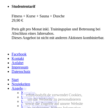
Studententarif
Fitness + Kurse + Sauna + Dusche
29,90 €
Preis gilt pro Monat inkl. Trainingsplan und Betreuung bei
Abschluss eines Jahresabos.
Dieses Angebot ist nicht mit anderen Aktionen kombinierbar.
Facebook
Kontakt
Anfahrt
Impressum
Datenschutz
Start
Neuigkeiten
Angebote
Kursplan
erfurt-bodyfit.de verwendet Cookies,
Unsere Kursangebote
um die Webseite zu personalisieren
Unsere Fitnessangebote
sowie die Zugriffe auf unsere Website
Unser Wellnessangebot
zu analysieren. Nähere Information