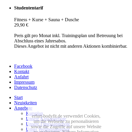
Studententarif
Fitness + Kurse + Sauna + Dusche
29,90 €
Preis gilt pro Monat inkl. Trainingsplan und Betreuung bei
Abschluss eines Jahresabos.
Dieses Angebot ist nicht mit anderen Aktionen kombinierbar.
Facebook
Kontakt
Anfahrt
Impressum
Datenschutz
Start
Neuigkeiten
Angebote
Kursplan
erfurt-bodyfit.de verwendet Cookies,
Unsere Kursangebote
um die Webseite zu personalisieren
Unsere Fitnessangebote
sowie die Zugriffe auf unsere Website
Unser Wellnessangebot
zu analysieren. Nähere Information