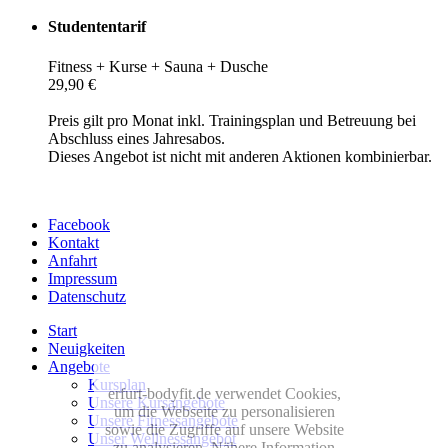
Studententarif
Fitness + Kurse + Sauna + Dusche
29,90 €
Preis gilt pro Monat inkl. Trainingsplan und Betreuung bei
Abschluss eines Jahresabos.
Dieses Angebot ist nicht mit anderen Aktionen kombinierbar.
Facebook
Kontakt
Anfahrt
Impressum
Datenschutz
Start
Neuigkeiten
Angebote
Kursplan
erfurt-bodyfit.de verwendet Cookies,
Unsere Kursangebote
um die Webseite zu personalisieren
Unsere Fitnessangebote
sowie die Zugriffe auf unsere Website
Unser Wellnessangebot
zu analysieren. Nähere Information