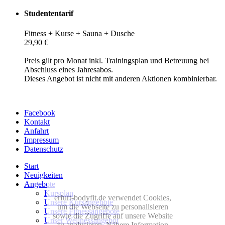
Studententarif
Fitness + Kurse + Sauna + Dusche
29,90 €
Preis gilt pro Monat inkl. Trainingsplan und Betreuung bei
Abschluss eines Jahresabos.
Dieses Angebot ist nicht mit anderen Aktionen kombinierbar.
Facebook
Kontakt
Anfahrt
Impressum
Datenschutz
Start
Neuigkeiten
Angebote
Kursplan
erfurt-bodyfit.de verwendet Cookies,
Unsere Kursangebote
um die Webseite zu personalisieren
Unsere Fitnessangebote
sowie die Zugriffe auf unsere Website
Unser Wellnessangebot
zu analysieren. Nähere Information