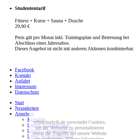
Studententarif
Fitness + Kurse + Sauna + Dusche
29,90 €
Preis gilt pro Monat inkl. Trainingsplan und Betreuung bei
Abschluss eines Jahresabos.
Dieses Angebot ist nicht mit anderen Aktionen kombinierbar.
Facebook
Kontakt
Anfahrt
Impressum
Datenschutz
Start
Neuigkeiten
Angebote
Kursplan
erfurt-bodyfit.de verwendet Cookies,
Unsere Kursangebote
um die Webseite zu personalisieren
Unsere Fitnessangebote
sowie die Zugriffe auf unsere Website
Unser Wellnessangebot
zu analysieren. Nähere Information