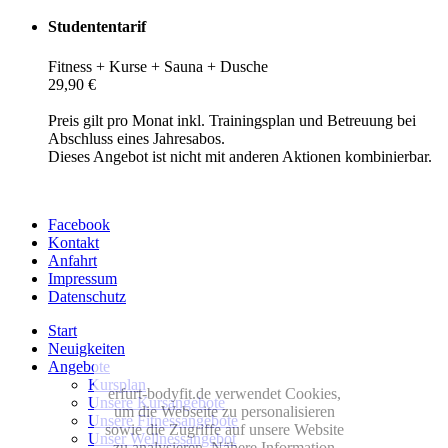
Studententarif
Fitness + Kurse + Sauna + Dusche
29,90 €
Preis gilt pro Monat inkl. Trainingsplan und Betreuung bei
Abschluss eines Jahresabos.
Dieses Angebot ist nicht mit anderen Aktionen kombinierbar.
Facebook
Kontakt
Anfahrt
Impressum
Datenschutz
Start
Neuigkeiten
Angebote
Kursplan
erfurt-bodyfit.de verwendet Cookies,
Unsere Kursangebote
um die Webseite zu personalisieren
Unsere Fitnessangebote
sowie die Zugriffe auf unsere Website
Unser Wellnessangebot
zu analysieren. Nähere Information