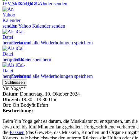
An Google Kalender senden
An Yahoo Kalender senden
Event und alle Wiederholungen speichern
iCal-Datei speichern
Event und alle Wiederholungen speichern
Schliessen
Yin Yoga**
Datum:
Donnerstag, 10. Oktober 2024
Uhrzeit:
18:30 - 19:30 Uhr
Ort:
Ort
Bodyfit Erfurt
Beschreibung:
Beim Yin Yoga geht es darum, die Muskulatur zu entspannen, um die
etwa drei bis fünf Minuten lang gehalten. Fortgeschrittene verharren
die
Faszien
(das Gewebe, das Muskeln, Knochen und Organe umgibt) i
Körpers, wie beispielsweise den unteren Rücken, die Hüften oder di