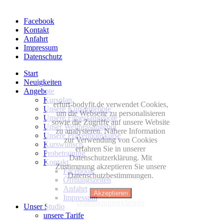
Facebook
Kontakt
Anfahrt
Impressum
Datenschutz
Start
Neuigkeiten
Angebote
Kursplan
erfurt-bodyfit.de verwendet Cookies,
Unsere Kursangebote
um die Webseite zu personalisieren
Unsere Fitnessangebote
sowie die Zugriffe auf unsere Website
Unser Wellnessangebot
zu analysieren. Nähere Information
Unsere Präventionskurse
zur Verwendung von Cookies
Kurswunsch
erfahren Sie in unserer
Probetraining
Datenschutzerklärung. Mit
Kontakt
Zustimmung akzeptieren Sie unsere
Facebook
Datenschutzbestimmungen.
Öffnungszeiten
Anfahrt
Akzeptieren
Impressum
Datenschutzerklärung
Unser Studio
unsere Tarife