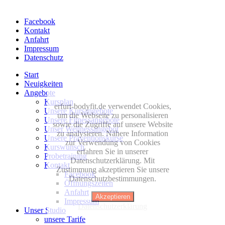
Facebook
Kontakt
Anfahrt
Impressum
Datenschutz
Start
Neuigkeiten
Angebote
Kursplan
erfurt-bodyfit.de verwendet Cookies,
Unsere Kursangebote
um die Webseite zu personalisieren
Unsere Fitnessangebote
sowie die Zugriffe auf unsere Website
Unser Wellnessangebot
zu analysieren. Nähere Information
Unsere Präventionskurse
zur Verwendung von Cookies
Kurswunsch
erfahren Sie in unserer
Probetraining
Datenschutzerklärung. Mit
Kontakt
Zustimmung akzeptieren Sie unsere
Facebook
Datenschutzbestimmungen.
Öffnungszeiten
Anfahrt
Akzeptieren
Impressum
Datenschutzerklärung
Unser Studio
unsere Tarife