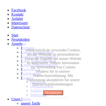
Facebook
Kontakt
Anfahrt
Impressum
Datenschutz
Start
Neuigkeiten
Angebote
Kursplan
erfurt-bodyfit.de verwendet Cookies,
Unsere Kursangebote
um die Webseite zu personalisieren
Unsere Fitnessangebote
sowie die Zugriffe auf unsere Website
Unser Wellnessangebot
zu analysieren. Nähere Information
Unsere Präventionskurse
zur Verwendung von Cookies
Kurswunsch
erfahren Sie in unserer
Probetraining
Datenschutzerklärung. Mit
Kontakt
Zustimmung akzeptieren Sie unsere
Facebook
Datenschutzbestimmungen.
Öffnungszeiten
Anfahrt
Akzeptieren
Impressum
Datenschutzerklärung
Unser Studio
unsere Tarife