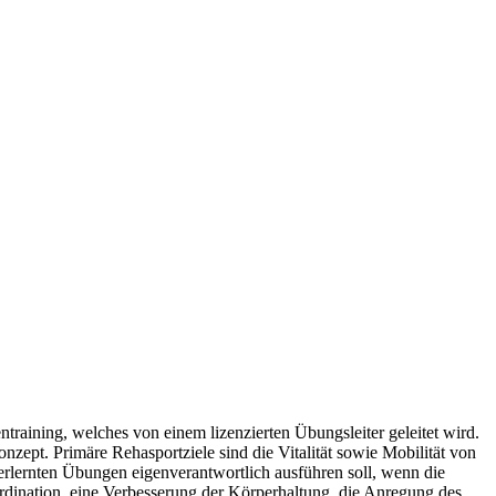
training, welches von einem lizenzierten Übungsleiter geleitet wird.
ept. Primäre Rehasportziele sind die Vitalität sowie Mobilität von
ie erlernten Übungen eigenverantwortlich ausführen soll, wenn die
dination, eine Verbesserung der Körperhaltung, die Anregung des