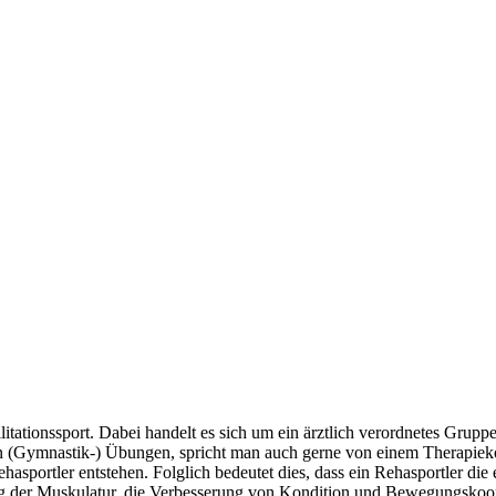
tationssport. Dabei handelt es sich um ein ärztlich verordnetes Gruppen
 (Gymnastik-) Übungen, spricht man auch gerne von einem Therapiekonz
 Rehasportler entstehen. Folglich bedeutet dies, dass ein Rehasportler d
ung der Muskulatur, die Verbesserung von Kondition und Bewegungskoor