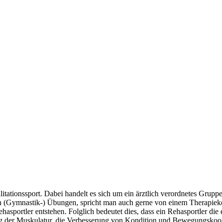
tationssport. Dabei handelt es sich um ein ärztlich verordnetes Gruppen
 (Gymnastik-) Übungen, spricht man auch gerne von einem Therapiekonz
 Rehasportler entstehen. Folglich bedeutet dies, dass ein Rehasportler d
ung der Muskulatur, die Verbesserung von Kondition und Bewegungskoor