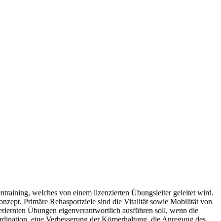
training, welches von einem lizenzierten Übungsleiter geleitet wird.
ept. Primäre Rehasportziele sind die Vitalität sowie Mobilität von
ie erlernten Übungen eigenverantwortlich ausführen soll, wenn die
dination, eine Verbesserung der Körperhaltung, die Anregung des