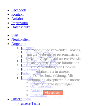
Facebook
Kontakt
Anfahrt
Impressum
Datenschutz
Start
Neuigkeiten
Angebote
Kursplan
erfurt-bodyfit.de verwendet Cookies,
Unsere Kursangebote
um die Webseite zu personalisieren
Unsere Fitnessangebote
sowie die Zugriffe auf unsere Website
Unser Wellnessangebot
zu analysieren. Nähere Information
Unsere Präventionskurse
zur Verwendung von Cookies
Kurswunsch
erfahren Sie in unserer
Probetraining
Datenschutzerklärung. Mit
Kontakt
Zustimmung akzeptieren Sie unsere
Facebook
Datenschutzbestimmungen.
Öffnungszeiten
Anfahrt
Akzeptieren
Impressum
Datenschutzerklärung
Unser Studio
unsere Tarife