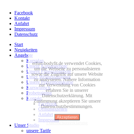
Facebook
Kontakt
Anfahrt
Impressum
Datenschutz
Start
Neuigkeiten
Angebote
Kursplan
erfurt-bodyfit.de verwendet Cookies,
Unsere Kursangebote
um die Webseite zu personalisieren
Unsere Fitnessangebote
sowie die Zugriffe auf unsere Website
Unser Wellnessangebot
zu analysieren. Nähere Information
Unsere Präventionskurse
zur Verwendung von Cookies
Kurswunsch
erfahren Sie in unserer
Probetraining
Datenschutzerklärung. Mit
Kontakt
Zustimmung akzeptieren Sie unsere
Facebook
Datenschutzbestimmungen.
Öffnungszeiten
Anfahrt
Akzeptieren
Impressum
Datenschutzerklärung
Unser Studio
unsere Tarife