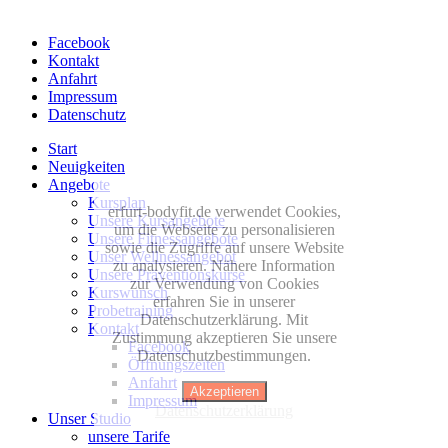
Facebook
Kontakt
Anfahrt
Impressum
Datenschutz
Start
Neuigkeiten
Angebote
Kursplan
erfurt-bodyfit.de verwendet Cookies,
Unsere Kursangebote
um die Webseite zu personalisieren
Unsere Fitnessangebote
sowie die Zugriffe auf unsere Website
Unser Wellnessangebot
zu analysieren. Nähere Information
Unsere Präventionskurse
zur Verwendung von Cookies
Kurswunsch
erfahren Sie in unserer
Probetraining
Datenschutzerklärung. Mit
Kontakt
Zustimmung akzeptieren Sie unsere
Facebook
Datenschutzbestimmungen.
Öffnungszeiten
Anfahrt
Akzeptieren
Impressum
Datenschutzerklärung
Unser Studio
unsere Tarife