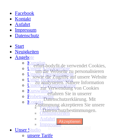
Facebook
Kontakt
Anfahrt
Impressum
Datenschutz
Start
Neuigkeiten
Angebote
Kursplan
erfurt-bodyfit.de verwendet Cookies,
Unsere Kursangebote
um die Webseite zu personalisieren
Unsere Fitnessangebote
sowie die Zugriffe auf unsere Website
Unser Wellnessangebot
zu analysieren. Nähere Information
Unsere Präventionskurse
zur Verwendung von Cookies
Kurswunsch
erfahren Sie in unserer
Probetraining
Datenschutzerklärung. Mit
Kontakt
Zustimmung akzeptieren Sie unsere
Facebook
Datenschutzbestimmungen.
Öffnungszeiten
Anfahrt
Akzeptieren
Impressum
Datenschutzerklärung
Unser Studio
unsere Tarife