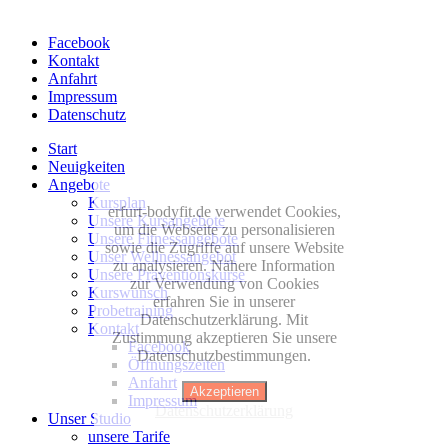
Facebook
Kontakt
Anfahrt
Impressum
Datenschutz
Start
Neuigkeiten
Angebote
Kursplan
erfurt-bodyfit.de verwendet Cookies,
Unsere Kursangebote
um die Webseite zu personalisieren
Unsere Fitnessangebote
sowie die Zugriffe auf unsere Website
Unser Wellnessangebot
zu analysieren. Nähere Information
Unsere Präventionskurse
zur Verwendung von Cookies
Kurswunsch
erfahren Sie in unserer
Probetraining
Datenschutzerklärung. Mit
Kontakt
Zustimmung akzeptieren Sie unsere
Facebook
Datenschutzbestimmungen.
Öffnungszeiten
Anfahrt
Akzeptieren
Impressum
Datenschutzerklärung
Unser Studio
unsere Tarife