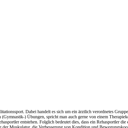
tationssport. Dabei handelt es sich um ein ärztlich verordnetes Gruppen
 (Gymnastik-) Übungen, spricht man auch gerne von einem Therapiekonz
 Rehasportler entstehen. Folglich bedeutet dies, dass ein Rehasportler d
ung der Muskulatur, die Verbesserung von Kondition und Bewegungskoor