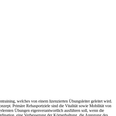
training, welches von einem lizenzierten Übungsleiter geleitet wird.
ept. Primäre Rehasportziele sind die Vitalität sowie Mobilität von
ie erlernten Übungen eigenverantwortlich ausführen soll, wenn die
dination, eine Verbesserung der Körperhaltung, die Anregung des