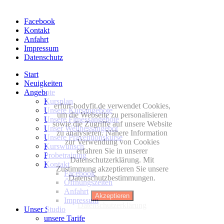
Facebook
Kontakt
Anfahrt
Impressum
Datenschutz
Start
Neuigkeiten
Angebote
Kursplan
erfurt-bodyfit.de verwendet Cookies,
Unsere Kursangebote
um die Webseite zu personalisieren
Unsere Fitnessangebote
sowie die Zugriffe auf unsere Website
Unser Wellnessangebot
zu analysieren. Nähere Information
Unsere Präventionskurse
zur Verwendung von Cookies
Kurswunsch
erfahren Sie in unserer
Probetraining
Datenschutzerklärung. Mit
Kontakt
Zustimmung akzeptieren Sie unsere
Facebook
Datenschutzbestimmungen.
Öffnungszeiten
Anfahrt
Akzeptieren
Impressum
Datenschutzerklärung
Unser Studio
unsere Tarife