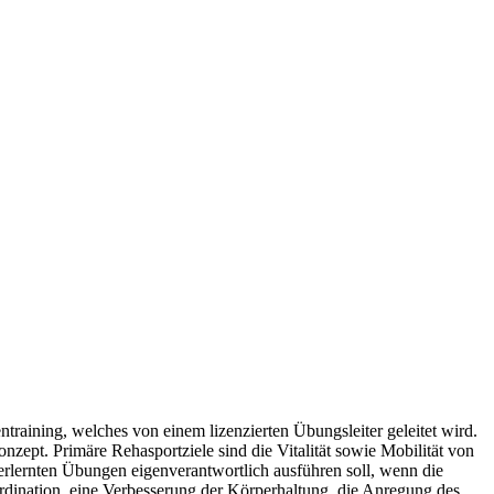
training, welches von einem lizenzierten Übungsleiter geleitet wird.
ept. Primäre Rehasportziele sind die Vitalität sowie Mobilität von
ie erlernten Übungen eigenverantwortlich ausführen soll, wenn die
dination, eine Verbesserung der Körperhaltung, die Anregung des