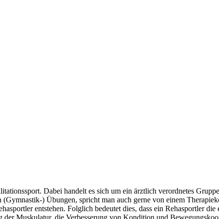
tationssport. Dabei handelt es sich um ein ärztlich verordnetes Gruppen
 (Gymnastik-) Übungen, spricht man auch gerne von einem Therapiekonz
 Rehasportler entstehen. Folglich bedeutet dies, dass ein Rehasportler d
ung der Muskulatur, die Verbesserung von Kondition und Bewegungskoor