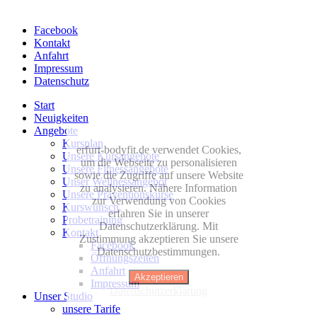
Facebook
Kontakt
Anfahrt
Impressum
Datenschutz
Start
Neuigkeiten
Angebote
Kursplan
erfurt-bodyfit.de verwendet Cookies,
Unsere Kursangebote
um die Webseite zu personalisieren
Unsere Fitnessangebote
sowie die Zugriffe auf unsere Website
Unser Wellnessangebot
zu analysieren. Nähere Information
Unsere Präventionskurse
zur Verwendung von Cookies
Kurswunsch
erfahren Sie in unserer
Probetraining
Datenschutzerklärung. Mit
Kontakt
Zustimmung akzeptieren Sie unsere
Facebook
Datenschutzbestimmungen.
Öffnungszeiten
Anfahrt
Akzeptieren
Impressum
Datenschutzerklärung
Unser Studio
unsere Tarife