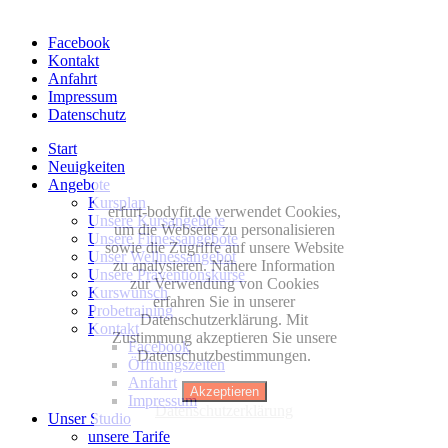
Facebook
Kontakt
Anfahrt
Impressum
Datenschutz
Start
Neuigkeiten
Angebote
Kursplan
erfurt-bodyfit.de verwendet Cookies,
Unsere Kursangebote
um die Webseite zu personalisieren
Unsere Fitnessangebote
sowie die Zugriffe auf unsere Website
Unser Wellnessangebot
zu analysieren. Nähere Information
Unsere Präventionskurse
zur Verwendung von Cookies
Kurswunsch
erfahren Sie in unserer
Probetraining
Datenschutzerklärung. Mit
Kontakt
Zustimmung akzeptieren Sie unsere
Facebook
Datenschutzbestimmungen.
Öffnungszeiten
Anfahrt
Akzeptieren
Impressum
Datenschutzerklärung
Unser Studio
unsere Tarife