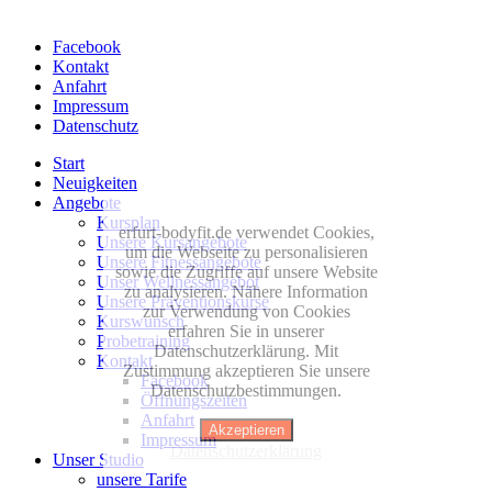
Facebook
Kontakt
Anfahrt
Impressum
Datenschutz
Start
Neuigkeiten
Angebote
Kursplan
erfurt-bodyfit.de verwendet Cookies,
Unsere Kursangebote
um die Webseite zu personalisieren
Unsere Fitnessangebote
sowie die Zugriffe auf unsere Website
Unser Wellnessangebot
zu analysieren. Nähere Information
Unsere Präventionskurse
zur Verwendung von Cookies
Kurswunsch
erfahren Sie in unserer
Probetraining
Datenschutzerklärung. Mit
Kontakt
Zustimmung akzeptieren Sie unsere
Facebook
Datenschutzbestimmungen.
Öffnungszeiten
Anfahrt
Akzeptieren
Impressum
Datenschutzerklärung
Unser Studio
unsere Tarife