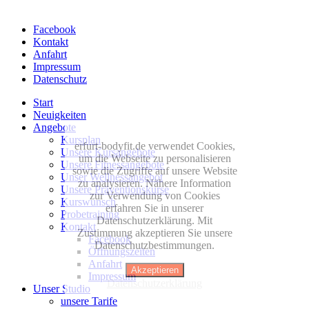
Facebook
Kontakt
Anfahrt
Impressum
Datenschutz
Start
Neuigkeiten
Angebote
Kursplan
erfurt-bodyfit.de verwendet Cookies,
Unsere Kursangebote
um die Webseite zu personalisieren
Unsere Fitnessangebote
sowie die Zugriffe auf unsere Website
Unser Wellnessangebot
zu analysieren. Nähere Information
Unsere Präventionskurse
zur Verwendung von Cookies
Kurswunsch
erfahren Sie in unserer
Probetraining
Datenschutzerklärung. Mit
Kontakt
Zustimmung akzeptieren Sie unsere
Facebook
Datenschutzbestimmungen.
Öffnungszeiten
Anfahrt
Akzeptieren
Impressum
Datenschutzerklärung
Unser Studio
unsere Tarife