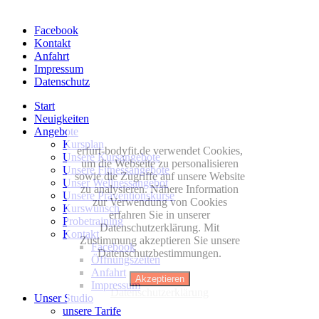
Facebook
Kontakt
Anfahrt
Impressum
Datenschutz
Start
Neuigkeiten
Angebote
Kursplan
erfurt-bodyfit.de verwendet Cookies,
Unsere Kursangebote
um die Webseite zu personalisieren
Unsere Fitnessangebote
sowie die Zugriffe auf unsere Website
Unser Wellnessangebot
zu analysieren. Nähere Information
Unsere Präventionskurse
zur Verwendung von Cookies
Kurswunsch
erfahren Sie in unserer
Probetraining
Datenschutzerklärung. Mit
Kontakt
Zustimmung akzeptieren Sie unsere
Facebook
Datenschutzbestimmungen.
Öffnungszeiten
Anfahrt
Akzeptieren
Impressum
Datenschutzerklärung
Unser Studio
unsere Tarife