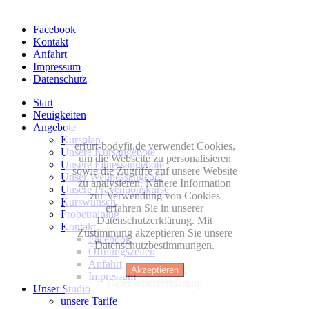
Facebook
Kontakt
Anfahrt
Impressum
Datenschutz
Start
Neuigkeiten
Angebote
Kursplan
erfurt-bodyfit.de verwendet Cookies,
Unsere Kursangebote
um die Webseite zu personalisieren
Unsere Fitnessangebote
sowie die Zugriffe auf unsere Website
Unser Wellnessangebot
zu analysieren. Nähere Information
Unsere Präventionskurse
zur Verwendung von Cookies
Kurswunsch
erfahren Sie in unserer
Probetraining
Datenschutzerklärung. Mit
Kontakt
Zustimmung akzeptieren Sie unsere
Facebook
Datenschutzbestimmungen.
Öffnungszeiten
Anfahrt
Akzeptieren
Impressum
Datenschutzerklärung
Unser Studio
unsere Tarife