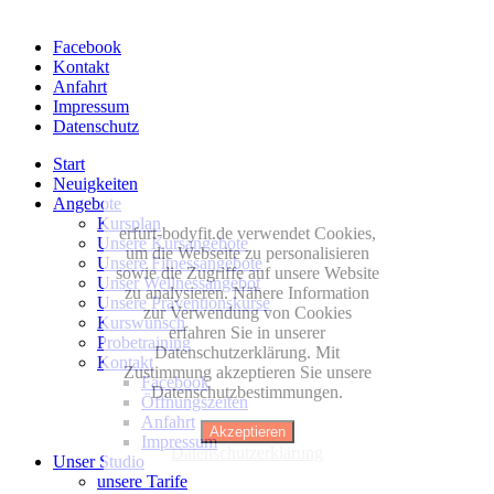
Facebook
Kontakt
Anfahrt
Impressum
Datenschutz
Start
Neuigkeiten
Angebote
Kursplan
erfurt-bodyfit.de verwendet Cookies,
Unsere Kursangebote
um die Webseite zu personalisieren
Unsere Fitnessangebote
sowie die Zugriffe auf unsere Website
Unser Wellnessangebot
zu analysieren. Nähere Information
Unsere Präventionskurse
zur Verwendung von Cookies
Kurswunsch
erfahren Sie in unserer
Probetraining
Datenschutzerklärung. Mit
Kontakt
Zustimmung akzeptieren Sie unsere
Facebook
Datenschutzbestimmungen.
Öffnungszeiten
Anfahrt
Akzeptieren
Impressum
Datenschutzerklärung
Unser Studio
unsere Tarife