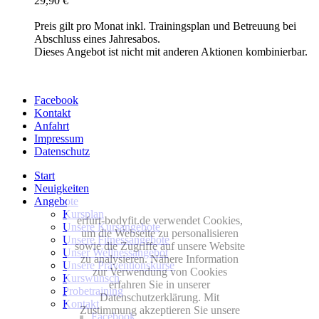
29,90 €
Preis gilt pro Monat inkl. Trainingsplan und Betreuung bei
Abschluss eines Jahresabos.
Dieses Angebot ist nicht mit anderen Aktionen kombinierbar.
Facebook
Kontakt
Anfahrt
Impressum
Datenschutz
Start
Neuigkeiten
Angebote
Kursplan
erfurt-bodyfit.de verwendet Cookies,
Unsere Kursangebote
um die Webseite zu personalisieren
Unsere Fitnessangebote
sowie die Zugriffe auf unsere Website
Unser Wellnessangebot
zu analysieren. Nähere Information
Unsere Präventionskurse
zur Verwendung von Cookies
Kurswunsch
erfahren Sie in unserer
Probetraining
Datenschutzerklärung. Mit
Kontakt
Zustimmung akzeptieren Sie unsere
Facebook